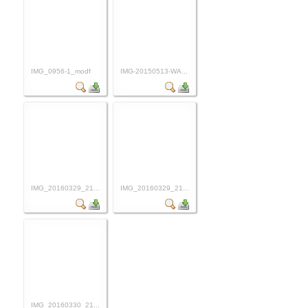
IMG_0956-1_modf
IMG-20150513-WA...
IMG_20160329_21...
IMG_20160329_21...
IMG_20160330_21...