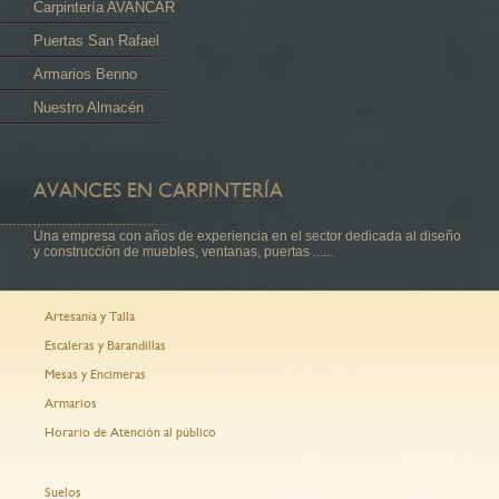
Carpintería AVANCAR
Puertas San Rafael
Armarios Benno
Nuestro Almacén
AVANCES EN CARPINTERÍA
Una empresa con años de experiencia en el sector dedicada al diseño
y construcción de muebles, ventanas, puertas ......
Artesanía y Talla
Escaleras y Barandillas
Mesas y Encimeras
Armarios
Horario de Atención al público
Suelos